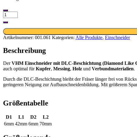
VHM
Einschneider
mit
DLC-
Beschichtung(Upcut
Artikelnummer:
001.061
Kategorien:
Alle Produkte
,
Einschneider
/
1Z)
Beschreibung
-
6mm
Der
VHM Einschneider mit DLC-Beschichtung (Diamond Like 
x
auch optimal für
Kupfer
,
Messing
,
Holz
und
Verbundmaterialien
.
42mm
Menge
Durch die DLC-Beschichtung bleibt der Fräser länger frei von Rückstä
geringeren Neigung zur Aufbauschneidenbildung. Mit größerem Spanv
Größentabelle
D1
L1
D2
L2
6mm
42mm
6mm
70mm