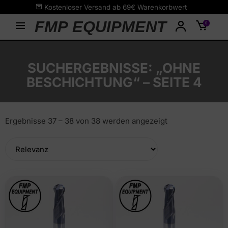
Zum
Kostenloser Versand ab 69€ Warenkorbwert
Inhalt
FMP EQUIPMENT
0
springen
SUCHERGEBNISSE: „OHNE
BESCHICHTUNG“ – SEITE 4
Ergebnisse 37 – 38 von 38 werden angezeigt