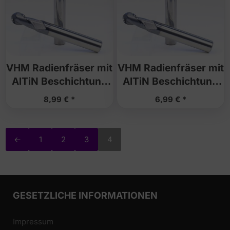
VHM Radienfräser mit
VHM Radienfräser mit
AlTiN Beschichtung
AlTiN Beschichtung
(Upcut / 2Z) – 2mm x
(Upcut / 2Z) – 1mm x
8,99
€
6,99
€
4mm (R1)
2mm (R0,5)
←
1
2
3
4
GESETZLICHE INFORMATIONEN
Impressum